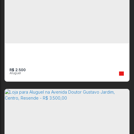
Apartamento com 3 quartos e 1 suíte na Avenida Rui Barbosa,
310, Liberdade
CEP: 27521-190
,
Avenida Rui Barbosa
,
N°:
310
,
Liberdade
,
Resende
,
Rio de
Janeiro
,
Brasil
3
3
1
1
R$
2.500
Loja com 2 banheiros em Avenida Tenente-Coronel Adalberto
Mendes, Resende