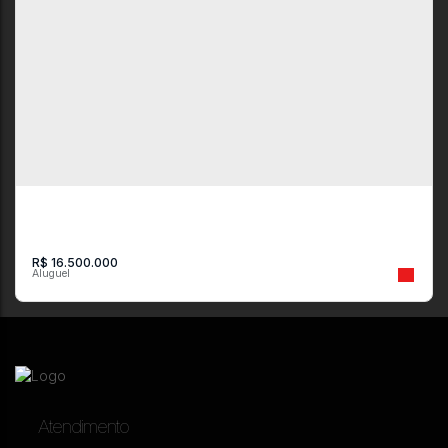
Galpão para alugar, 1750 m² por R$ 50.000,00/mês - Paraíso -
Resende/RJ
Rodovia Presidente Dutra Km 298
,
KM298
,
Resende
,
Rio de Janeiro
,
Brasil
2
2000m²
10
1750m²
R$
16.500.000
Atendimento