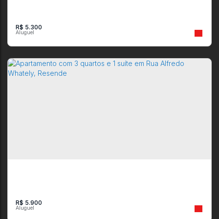
R$
5.300
Apartamento com 3 quartos e 2 suítes em Rua Paulo Guimarães,
Resende
CEP: 27541-540
,
Rua Paulo Guimarães
,
Morada do Castelo
,
Resende
,
Rio
de Janeiro
,
Brasil
3
4
176m²
1
2
3
R$
5.900