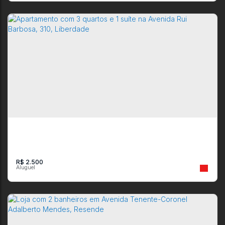
Apartamento com 2 quartos para Locação, Barbosa Lima -
Resende
CEP: 27511-640
,
Rua Josefina Tavares Barbosa
,
Barbosa Lima
,
Resende
,
Rio de Janeiro
,
Brasil
2
2
97m²
1
1
1
R$
2.500