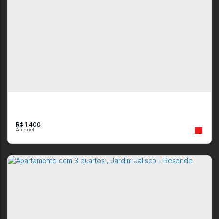
Kitnet com 1 quarto em Rua João Cabral Flexa, 400, Cabral,
Resende
CEP: 27535-010
,
Rua João Cabral Flexa
,
N°:
400
,
kit net
,
Cabral
,
Resende
,
Rio de Janeiro
,
Brasil
1
1
1
R$
1.400