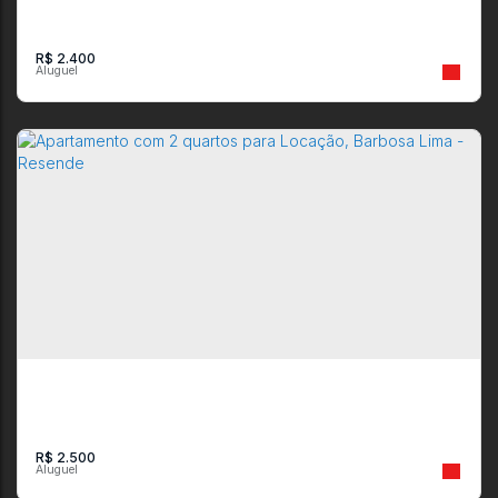
R$
2.400
Loja para Locação, Jardim Tropical - Resende
CEP: 27541-220
,
Avenida Marechal Castelo Branco
,
Jardim Tropical
,
Resende
,
Rio de Janeiro
,
Brasil
R$
2.500