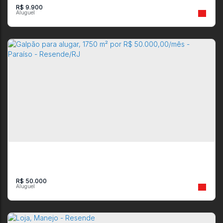
R$
9.900
Loja em Campos Elíseos com 133 m² e 1 banheiro disponível
para aluguel
CEP: 27542-060
,
Rua Sebastião José Rodrigues
,
N°:
77
,
Loja 01
,
Campos
Elíseos
,
Resende
,
Rio de Janeiro
,
Brasil
1
133m²
R$
50.000