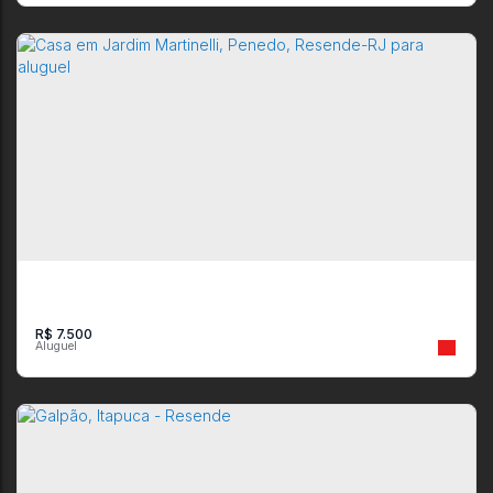
Apartamento com 3 quartos e 1 suíte em Rua Alfredo Whately,
Resende
CEP: 27542-170
,
Rua Alfredo Whately
,
N°:
325
,
Campos Elíseos
,
Resende
,
Rio de Janeiro
,
Brasil
3
3
1
1
1
R$
7.500