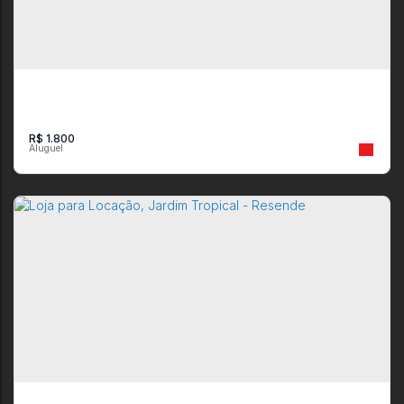
Casa 2 quartos em Alegria, Resende: 1 vaga e Área Gourmet
Rua Projetada 1
,
Alegria
,
Resende
,
Rio de Janeiro
,
Brasil
2
1
1
1
R$
1.800
Apartamento com 3 quartos , Jardim Jalisco - Resende
CEP: 27510-110
,
Rua Mauro César do Nascimento
,
Jardim Jalisco
,
Resende
,
Rio de Janeiro
,
Brasil
3
2
1
1
1