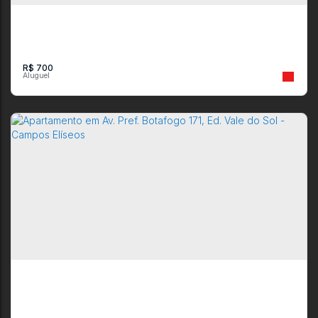
R$
700
Sala Comercial em Campos Elíseos, Resende - Aluguel R$
700,00
CEP: 27542-090
,
Rua Luiz Pistarini
,
N°:
30
,
Campos Elíseos
,
Resende
,
Rio
de Janeiro
,
Brasil
1
1