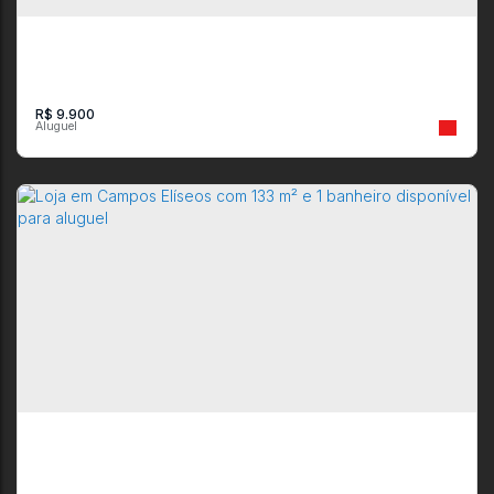
R$
9.900
Loja em Campos Elíseos, Resende com 99 m² disponível para
aluguel por R$ 9.900,00
CEP: 27542-060
,
Rua Sebastião José Rodrigues
,
N°:
76
,
Campos Elíseos
,
Resende
,
Rio de Janeiro
,
Brasil
99m²