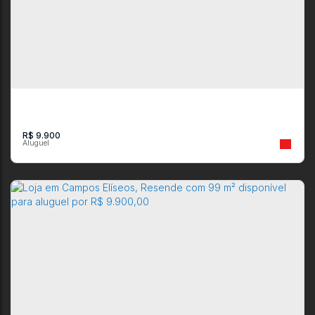
Casa em Jardim Martinelli, Penedo, Resende-RJ para aluguel
,
Brasil
R$
9.900
Galpão, Itapuca - Resende
CEP: 27524-312
,
Rua Santa Lúcia
,
Itapuca
,
Resende
,
Rio de Janeiro
,
Brasil