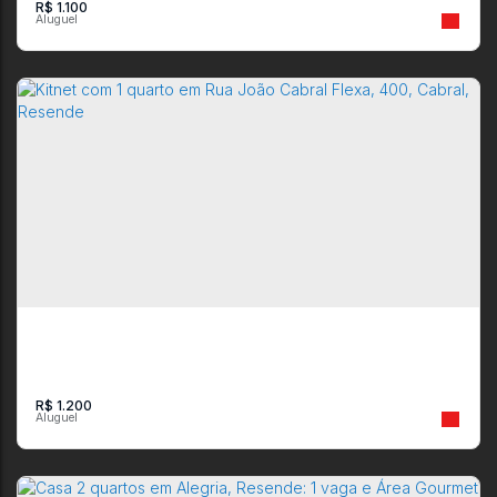
R$
1.100
Apartamento em Av. Pref. Botafogo 171, Ed. Vale do Sol -
Campos Elíseos
CEP: 27542-000
,
Avenida Prefeito Botafogo
,
Campos Elíseos
,
Resende
,
Rio
de Janeiro
,
Brasil
1
1
1
1
R$
1.200