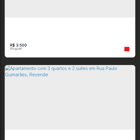
CEP: 27521-130
,
Avenida Tenente-Coronel Adalberto Mendes
,
N°:
997
,
Loja
02
,
Manejo
,
Resende
,
Rio de Janeiro
,
Brasil
2
2
R$
3.500
Loja para Aluguel na Avenida Doutor Gustavo Jardim, Centro,
Resende - R$ 3.500,00
CEP: 27511-360
,
Avenida Doutor Gustavo Jardim
,
N°:
344
,
Centro
,
Resende
,
Rio de Janeiro
,
Brasil
80m²