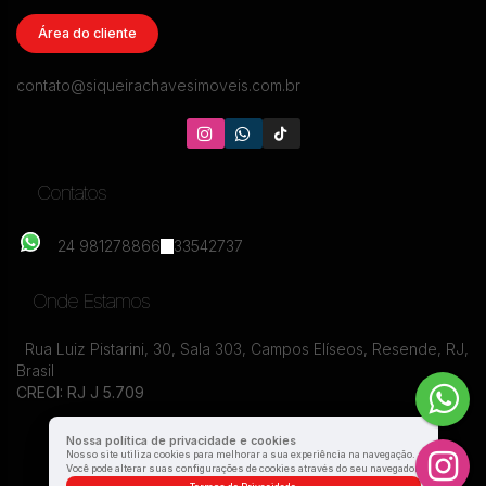
Loja, Manejo - Resende
Área do cliente
CEP: 27520-300
,
Avenida Coronel Mendes
,
N°:
209
,
Loja
,
Manejo
,
Resende
,
Rio de Janeiro
,
Brasil
contato@siqueirachavesimoveis.com.br
2
600m²
10
340m²
Contatos
24 981278866
33542737
Onde Estamos
Rua Luiz Pistarini
,
30
,
Sala 303
,
Campos Elíseos
,
Resende
,
RJ
,
Brasil
CRECI: RJ J 5.709
Nossa política de privacidade e cookies
Nosso site utiliza cookies para melhorar a sua experiência na navegação.
Você pode alterar suas configurações de cookies através do seu navegador.