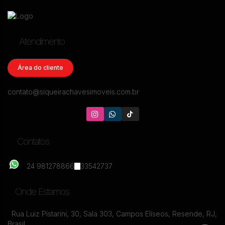
Atendimento
Área do cliente
contato@siqueirachavesimoveis.com.br
Contatos
24 981278866
33542737
Onde Estamos
Rua Luiz Pistarini
,
30
,
Sala 303
,
Campos Elíseos
,
Resende
,
RJ
,
Brasil