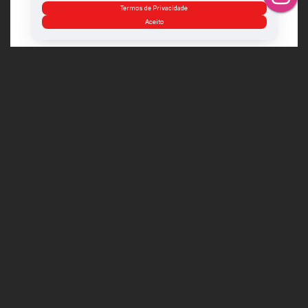
Termos de Privacidade
Aceito
Casa no Bosque da Limeira QDF
Avenida da Augusto de Carvalho, 27516-240, Bosque da Limeira,
Resende, Rio de Janeiro, Brasil
R$
2.250.000
5
Dormitório(s)
6
Banheiro(s)
Privativo:
269m²
3
Sala(s)
5
Suíte(s)
2
Vaga(s)
Terreno:
420m²