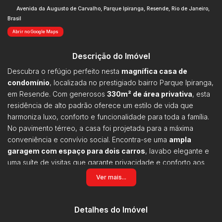
Avenida da Augusto de Carvalho
,
Parque Ipiranga
,
Resende
,
Rio de Janeiro
,
Brasil
Abrir no Google Maps
Descrição do Imóvel
Descubra o refúgio perfeito nesta
magnífica casa de
condomínio
, localizada no prestigiado bairro Parque Ipiranga,
em Resende. Com generosos
330m² de área privativa
, esta
residência de alto padrão oferece um estilo de vida que
harmoniza luxo, conforto e funcionalidade para toda a família.
No pavimento térreo, a casa foi projetada para a máxima
conveniência e convívio social. Encontra-se uma
ampla
garagem com espaço para dois carros
, lavabo elegante e
uma suíte de visitas que garante privacidade e conforto aos
seus convidados. A área social é um espetáculo à parte, com
Ver mais...
uma
sala de TV integrada à sala de jantar e cozinha
,
criando um ambiente perfeito para entretenimento.
Complementando o andar, há uma prática despensa e uma
Detalhes do Imóvel
área de serviço funcional.