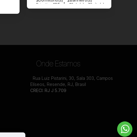
3
Dormitório(s)
2
Banheiro(s)
Privativo:
130m²
1
Sala(s)
1
Suíte(s)
)
Onde Estamos
Rua Luiz Pistarini
,
30
,
Sala 303
,
Campos
Elíseos
,
Resende
,
RJ
,
Brasil
CRECI: RJ J 5.709