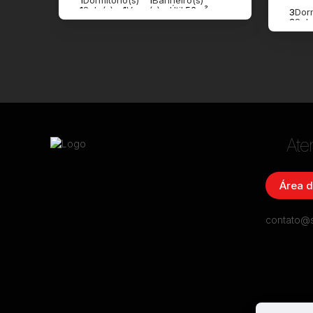
1
Dormitório(s)
1
Banheiro(s)
1
Sala(s)
1
Vaga(s)
Útil:
56m²
3
Dorm
2
Sala
Ate
Área d
contato@s