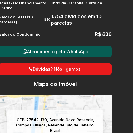
Aceita-se: Financiamento, Fundo de Garantia, Carta de
Crédito
1.754 divididos em 10
Valor do IPTU (10
R$
parcelas)
parcelas
R$
836
Valor do Condominio
Atendimento pelo
WhatsApp
Dúvidas? Nós ligamos!
Mapa do Imóvel
CEP: 27542-130
,
Avenida Nova Resende
,
Campos Elíseos
,
Resende
,
Rio de Janeiro
,
Brasil