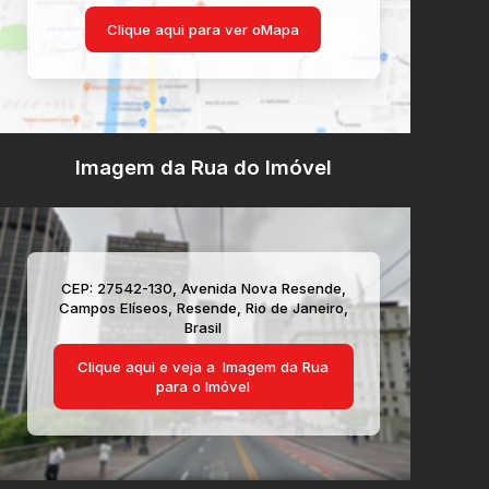
Clique aqui para ver o
Mapa
Imagem da Rua do Imóvel
CEP: 27542-130
,
Avenida Nova Resende
,
Campos Elíseos
,
Resende
,
Rio de Janeiro
,
Brasil
Clique aqui e veja a
Imagem da Rua
para o Imóvel