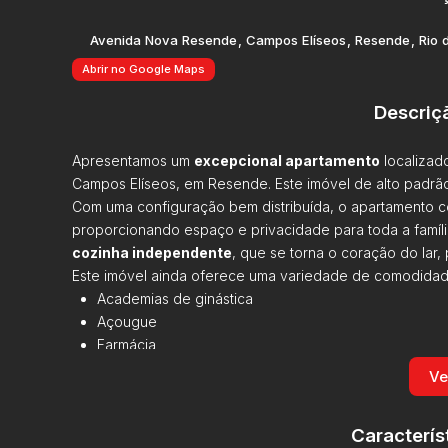
Avenida Nova Resende
,
Campos Elíseos
,
Resende
,
Rio 
Abrir no Google Maps
Descriç
Apresentamos um
excepcional apartamento
localizad
Campos Elíseos, em Resende. Este imóvel de alto padrão
Com uma configuração bem distribuída, o apartamento 
proporcionando espaço e privacidade para toda a famíl
cozinha independente
, que se torna o coração do lar,
Este imóvel ainda oferece uma variedade de comodidade
Academias de ginástica
Açougue
Farmácia
Bancos
Ve
Cinemas
Feiras
Caracterís
Áreas de serviço