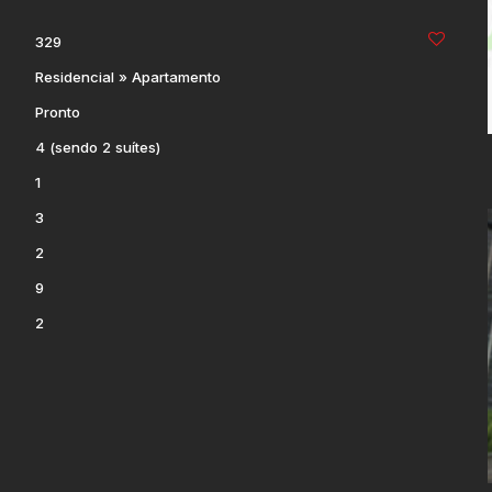
um de serviço, garantindo praticidade e conforto no dia a dia. A
infraestrutura de água e energia adequadas.
329
ivilegiado, em uma localização estratégica, com fácil acesso a
Residencial
»
Apartamento
0
representa uma oportunidade única para quem procura um
Pronto
ma visita e venha se encantar com tudo que este
4 (sendo 2 suítes)
1
3
2
9
2